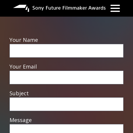
Nhảy
đến
nội
dung
Your Name
Your Email
Subject
Message