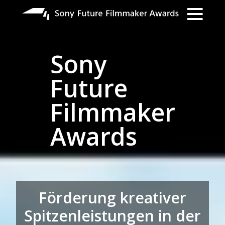
Direkt
zum
Inhalt
Sony
Future
Filmmaker
Awards
Förderung kreativer
Spitzenleistungen in der